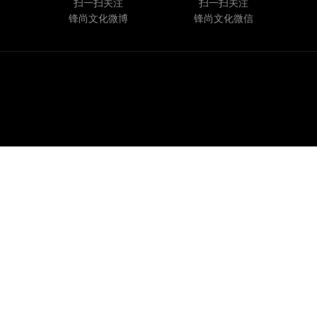
扫一扫关注
扫一扫关注
锋尚文化微博
锋尚文化微信
Copyright© 2020 锋尚文化集团股份有限公司 |
京ICP备10034555号-1
|
京公网
安备 11010102006508号
关注我们：