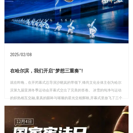
2025/02/08
在哈尔滨，我们开启“梦想三重奏”!
就在昨晚，在开闭幕式总导演沙晓岚的带领下,锋尚文化全体主创为哈尔
滨第九届亚洲冬季运动会开幕式交出了完美的答卷。 冰雪的纯净与运动
的炽热相互交融,童真的眼眸与璀璨的星光交相辉映,开幕式里放飞了三个
梦想,讲述了一个“冰雪逐梦,童行未来”的温暖故事。
查看详情