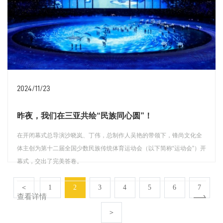
2024/11/23
昨夜，我们在三亚共绘“民族同心圆”！
在开闭幕式总导演沙晓岚、丁伟，总制作人吴艳的带领下，锋尚文化全
体主创为第十二届全国少数民族传统体育运动会（以下简称“运动会”）开
幕式，交出了完美答卷。
＜
1
2
3
4
5
6
7
查看详情
＞