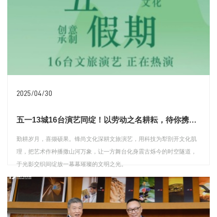
2025/04/30
五一13城16台演艺同绽！以劳动之名耕耘，待你携热爱奔赴
勤耕岁月，喜撷硕果。锋尚文化深耕文旅演艺，用科技为犁剖开文化肌
理，把艺术作种播撒山河万象，让一方舞台化身震古烁今的时空隧道，
于光影交织间绽放一幕幕璀璨的文明之光。
查看详情