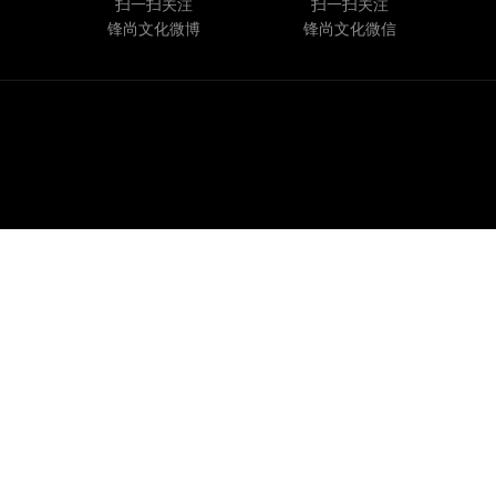
扫一扫关注
扫一扫关注
锋尚文化微博
锋尚文化微信
Copyright© 2020 锋尚文化集团股份有限公司 |
京ICP备10034555号-1
|
京公网
安备 11010102006508号
关注我们：