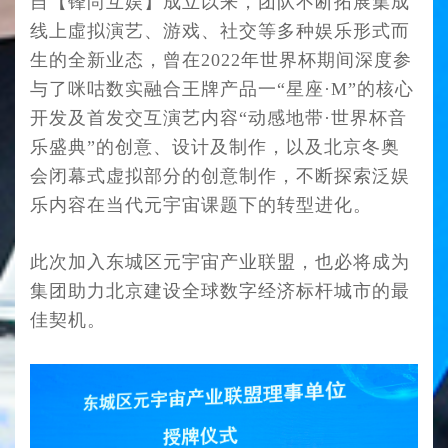
自【锋尚互娱】成立以来，团队不断拓展集成
线上虛拟演艺、游戏、社交等多种娱乐形式
而
生的全新业态，曾在2022年世界杯期间深度参
与了咪咕数实融合王牌产品一“星
座·M”的核心
开发及首发交互演艺内容“动感地带·世界杯音
乐盛典
”
的创意、设计及制
作，以及北京冬奥
会闭幕式虚拟部分的创意制作，不断探索泛娱
乐内容在当代元宇宙
课题下的转型进化。
此次加入东城区元宇宙产业联盟，也必将成为
集团助力北京建设全球数字经济标杆城市
的最
佳契机。